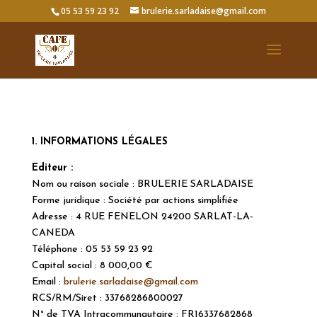
05 53 59 23 92
brulerie.sarladaise@gmail.com
1. INFORMATIONS LÉGALES
Editeur :
Nom ou raison sociale : BRULERIE SARLADAISE
Forme juridique : Société par actions simplifiée
Adresse : 4 RUE FENELON 24200 SARLAT-LA-
CANEDA
Téléphone : 05 53 59 23 92
Capital social : 8 000,00 €
Email :
brulerie.sarladaise@gmail.com
RCS/RM/Siret : 33768286800027
N° de TVA Intracommunautaire : FR16337682868