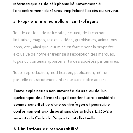
informatique et de téléphonie lié notamment à
l’encombrement du réseau empêchant l’accès au serveur.
5. Propriété intellectuelle et contrefaçons.
Tout le contenu de notre site, incluant, de façon non
limitative, images, textes, vidéos, graphismes, animations,
sons, etc., ainsi que leur mise en forme sont la propriété
exclusive de notre entreprise à l’exception des marques,
logos ou contenus appartenant à des sociétés partenaires.
Toute reproduction, modification, publication, même
partielle est strictement interdite sans notre accord.
Toute exploitation non autorisée du site ou de l’un
quelconque des éléments qu’il contient sera considérée
comme constitutive d’une contrefaçon et poursuivie
conformément aux dispositions des articles L.335-2 et
suivants du Code de Propriété Intellectuelle.
6. Limitations de responsabilité.