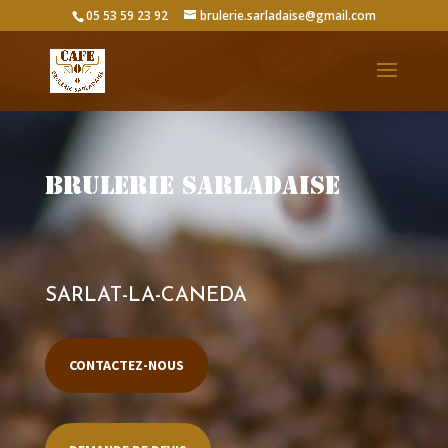
Lecteur
05 53 59 23 92
brulerie.sarladaise@gmail.com
vidéo
brulerie sarladaise
SARLAT-LA-CANEDA
CONTACTEZ-NOUS