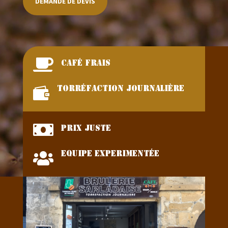
DEMANDE DE DEVIS

café frais

Torréfaction journalière

Prix juste

Equipe experimentée